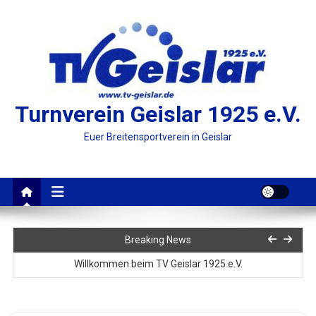
Skip
to
content
Turnverein Geislar 1925 e.V.
Euer Breitensportverein in Geislar
49. Sportwoche TV Geislar
Breaking News
Willkommen beim TV Geislar 1925 e.V.
Wertung des Volkslaufs der Sportwoche 2026