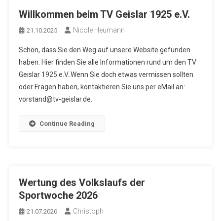
Herzlich Willkommen beim TV Geislar 1925 e.V.
Willkommen beim TV Geislar 1925 e.V.
49. Sportwoche TV Geislar
Nicole Heumann
21.10.2025
Willkommen beim TV Geislar 1925 e.V.
Schön, dass Sie den Weg auf unsere Website gefunden
haben. Hier finden Sie alle Informationen rund um den TV
Geislar 1925 e.V..Wenn Sie doch etwas vermissen sollten
oder Fragen haben, kontaktieren Sie uns per eMail an:
vorstand@tv-geislar.de.
Continue Reading
Wertung des Volkslaufs der
Sportwoche 2026
Christoph
21.07.2026